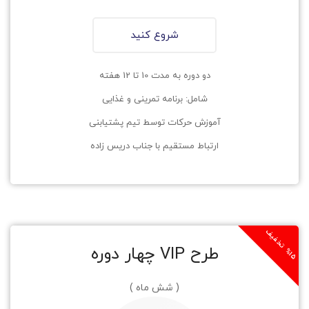
شروع کنید
دو دوره به مدت 10 تا 12 هفته
شامل: برنامه تمرینی و غذایی
آموزش حرکات توسط تیم پشتیابنی
ارتباط مستقیم با جناب دریس زاده
1
5
ت
خ
ف
ی
طرح VIP چهار دوره
%
ف
( شش ماه )