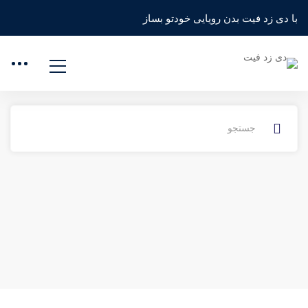
خانه
سوالات متداول
مدرس
با دی زد فیت بدن رویایی خودتو بساز
پرداخت های مدرس
توافقنامه های تبلیغاتی مربی و معاملات
چگونه ممکن است به شما کمک کنیم؟