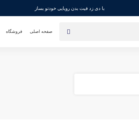
EduMal
با دی زد فیت بدن رویایی خودتو بساز
شما کمک
صفحه اصلی
فروشگاه